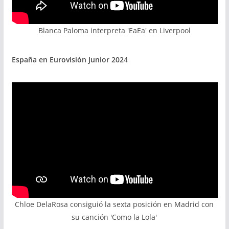
Blanca Paloma interpreta 'EaEa' en Liverpool
España en Eurovisión Junior 202
4
Chloe DelaRosa consiguió la sexta posición en Madrid con
su canción 'Como la Lola'