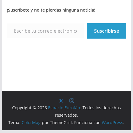
¡Suscríbete y no te pierdas ninguna noticia!
Escribe tu correo electrónico…
Suscribirse
Copyright © 2026
Espacio Eurofán
. Todos los derechos
reservados.
Tema:
ColorMag
por ThemeGrill. Funciona con
WordPress
.