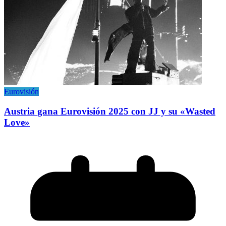
Eurovisión
Austria gana Eurovisión 2025 con JJ y su «Wasted
Love»