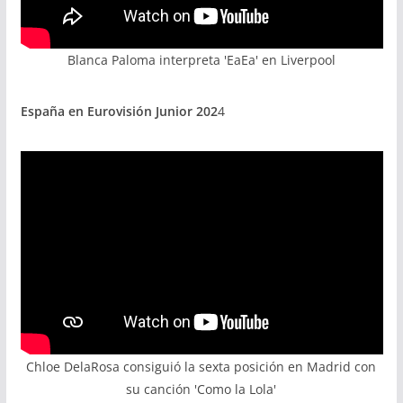
Blanca Paloma interpreta 'EaEa' en Liverpool
España en Eurovisión Junior 202
4
Chloe DelaRosa consiguió la sexta posición en Madrid con
su canción 'Como la Lola'