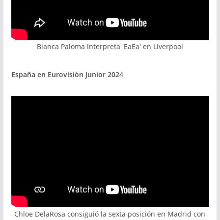
Blanca Paloma interpreta 'EaEa' en Liverpool
España en Eurovisión Junior 202
4
Chloe DelaRosa consiguió la sexta posición en Madrid con