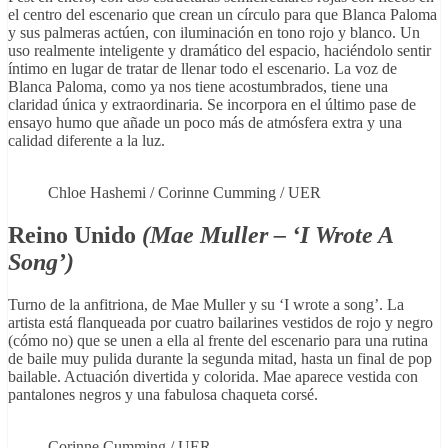
el centro del escenario que crean un círculo para que Blanca Paloma
y sus palmeras actúen, con iluminación en tono rojo y blanco. Un
uso realmente inteligente y dramático del espacio, haciéndolo sentir
íntimo en lugar de tratar de llenar todo el escenario. La voz de
Blanca Paloma, como ya nos tiene acostumbrados, tiene una
claridad única y extraordinaria. Se incorpora en el último pase de
ensayo humo que añade un poco más de atmósfera extra y una
calidad diferente a la luz.
Chloe Hashemi / Corinne Cumming / UER
Reino Unido
(Mae Muller – ‘I Wrote A
Song’)
Turno de la anfitriona, de Mae Muller y su ‘I wrote a song’. La
artista está flanqueada por cuatro bailarines vestidos de rojo y negro
(cómo no) que se unen a ella al frente del escenario para una rutina
de baile muy pulida durante la segunda mitad, hasta un final de pop
bailable. Actuación divertida y colorida. Mae aparece vestida con
pantalones negros y una fabulosa chaqueta corsé.
Corinne Cumming / UER