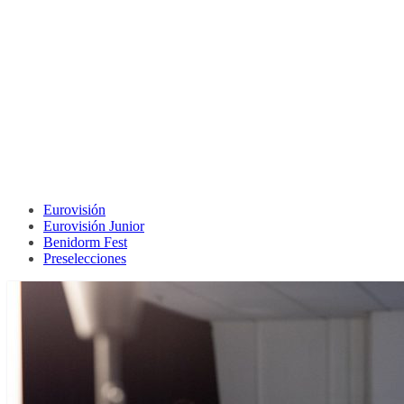
Eurovisión
Eurovisión Junior
Benidorm Fest
Preselecciones