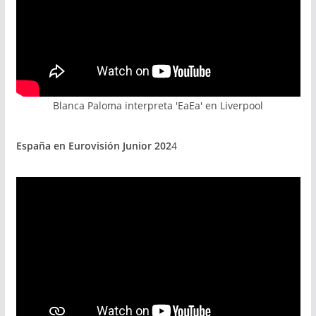
Blanca Paloma interpreta 'EaEa' en Liverpool
España en Eurovisión Junior 202
4