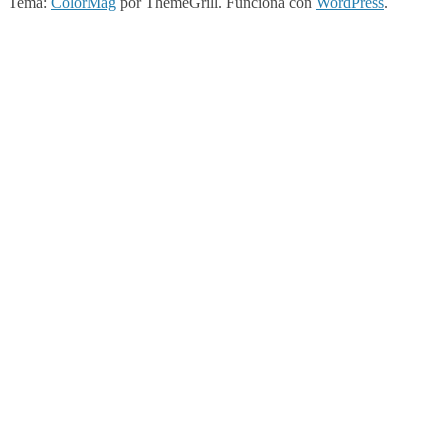
Tema:
ColorMag
por ThemeGrill. Funciona con
WordPress
.