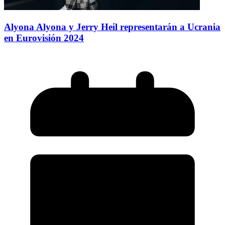
Alyona Alyona y Jerry Heil representarán a Ucrania
en Eurovisión 2024