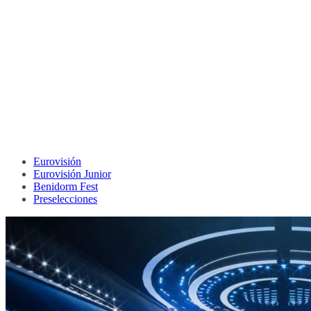
Eurovisión
Eurovisión Junior
Benidorm Fest
Preselecciones