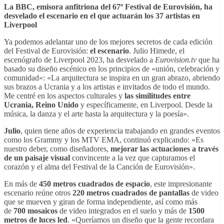
La BBC, emisora anfitriona del 67º Festival de Eurovisión, ha
desvelado el escenario en el que actuarán los 37 artistas en
Liverpool
Ya podemos adelantar uno de los mejores secretos de cada edición
del Festival de Eurovisión:
el escenario
. Julio Himede, el
escenógrafo de Liverpool 2023, ha desvelado a
Eurovision.tv
que ha
basado su diseño escénico en los principios de «unión, celebración y
comunidad»: «La arquitectura se inspira en un gran abrazo, abriendo
sus brazos a Ucrania y a los artistas e invitados de todo el mundo.
Me centré en los aspectos culturales y
las similitudes entre
Ucrania, Reino Unido
y específicamente, en Liverpool. Desde la
música, la danza y el arte hasta la arquitectura y la poesía».
Julio
, quien tiene años de experiencia trabajando en grandes eventos
como los Grammy y los MTV EMA, continuó explicando: «Es
nuestro deber, como diseñadores,
mejorar las actuaciones a través
de un paisaje visual
convincente a la vez que capturamos el
corazón y el alma del Festival de la Canción de Eurovisión».
En más de
450 metros cuadrados de espacio
, este impresionante
escenario reúne otros
220 metros cuadrados de pantallas
de video
que se mueven y giran de forma independiente, así como más
de
700 mosaicos
de video integrados en el suelo y más de
1500
metros de luces led
. «Queríamos un diseño que la gente recordara